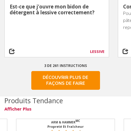
Est-ce que j’ouvre mon bidon de
Cor
détergent à lessive correctement?
Pour
pât
rep
LESSIVE
3 DE 261 INSTRUCTIONS
DÉCOUVRIR PLUS DE
FAÇONS DE FAIRE
Produits Tendance
Afficher Plus
MC
ARM & HAMMER
Propreté Et Fraîcheur